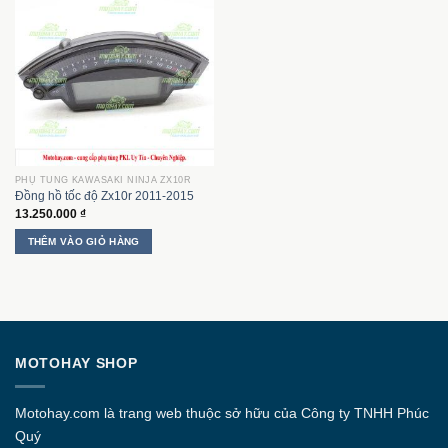
PHỤ TÙNG KAWASAKI NINJA ZX10R
Đồng hồ tốc độ Zx10r 2011-2015
13.250.000
₫
THÊM VÀO GIỎ HÀNG
MOTOHAY SHOP
Motohay.com
là trang web thuộc sở hữu của Công ty
TNHH Phúc
Quý