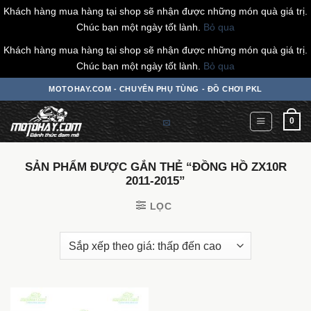
Khách hàng mua hàng tại shop sẽ nhận được những món quà giá trị.
Chúc bạn một ngày tốt lành.
Bỏ qua
Khách hàng mua hàng tại shop sẽ nhận được những món quà giá trị.
Chúc bạn một ngày tốt lành.
Bỏ qua
Chuyển
MOTOHAY.COM - CHUYÊN PHỤ TÙNG - ĐỒ CHƠI PKL
đến
nội
0
dung
SẢN PHẨM ĐƯỢC GẮN THẺ “ĐỒNG HỒ ZX10R
2011-2015”
LỌC