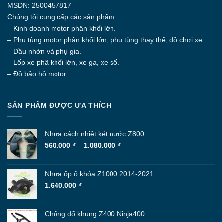
MSDN: 2500457817
Chúng tôi cung cấp các sản phẩm:
– Kinh doanh motor phân khối lớn.
– Phụ tùng motor phân khối lớn, phụ tùng thay thế, đồ chơi xe.
– Dầu nhờn và phụ gia.
– Lốp xe phâ khối lớn, xe ga, xe số.
– Đồ bảo hộ motor.
SẢN PHẨM ĐƯỢC ƯA THÍCH
Nhựa cách nhiệt két nước Z800
Khoảng
560.000
₫
–
1.080.000
₫
giá:
từ
560.000 ₫
Nhựa ốp ổ khóa Z1000 2014-2021
đến
1.640.000
₫
1.080.000 ₫
Chống đổ khung Z400 Ninja400