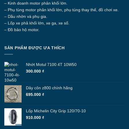
– Kinh doanh motor phân khối lớn.
– Phụ tùng motor phân khối lớn, phụ tùng thay thế, đồ chơi xe.
– Dầu nhờn và phụ gia.
– Lốp xe phâ khối lớn, xe ga, xe số.
– Đồ bảo hộ motor.
SẢN PHẨM ĐƯỢC ƯA THÍCH
Nhớt Motul 7100 4T 10W50
300.000
₫
Dây côn z800 chính hãng
695.000
₫
Lốp Michelin City Grip 120/70-10
910.000
₫