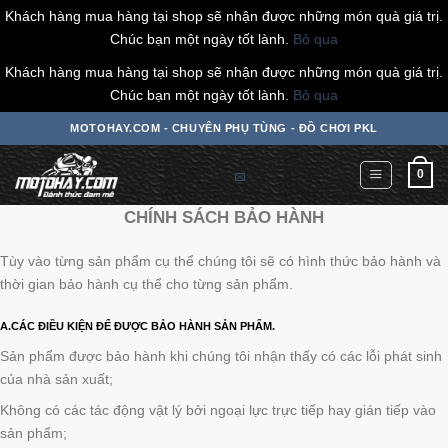
Khách hàng mua hàng tại shop sẽ nhận được những món quà giá trị.
Chúc bạn một ngày tốt lành.
Bỏ qua
Khách hàng mua hàng tại shop sẽ nhận được những món quà giá trị.
Chúc bạn một ngày tốt lành.
Bỏ qua
Chuyển
MOTOHAY.COM - CHUYÊN PHỤ TÙNG - ĐỒ CHƠI PKL
đến
nội
0
dung
CHÍNH SÁCH BẢO HÀNH
Tùy vào từng sản phẩm cụ thể chúng tôi sẽ có hình thức bảo hành và
thời gian bảo hành cụ thể cho từng sản phẩm.
A.CÁC ĐIỀU KIỆN ĐỂ ĐƯỢC BẢO HÀNH SẢN PHẨM.
Sản phẩm được bảo hành khi chúng tôi nhận thấy có các lỗi phát sinh
của nhà sản xuất;
Không có các tác động vật lý bởi ngoại lực trực tiếp hay gián tiếp vào
sản phẩm;