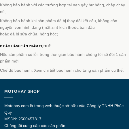
Không bảo hành với các trường hợp tai nạn gây hư hỏng, chập cháy
nổ;
Không bảo hành khi sản phẩm đã bị thay đổi kết cấu, không còn
nguyên vẹn hình dạng (mất zin) kích thước ban đầu
hoặc đã bị sửa chữa, hỏng hóc;
B.BẢO HÀNH SẢN PHẨM CỤ THỂ.
Nếu sản phẩm có lỗi, trong thời gian bảo hành chúng tôi sẽ đổi 1 sản
phẩm mới.
Chế độ bảo hành: Xem chi tiết bảo hành cho từng sản phẩm cụ thể.
MOTOHAY SHOP
Motohay.com
là trang web thuộc sở hữu của Công ty
TNHH Phúc
Quý
MSDN: 2500457817
Chúng tôi cung cấp các sản phẩm: