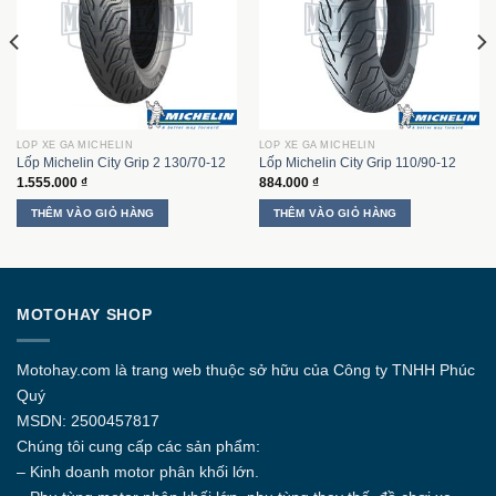
LỐP XE GA MICHELIN
LỐP XE GA MICHELIN
Lốp Michelin City Grip 2 130/70-12
Lốp Michelin City Grip 110/90-12
1.555.000
₫
884.000
₫
THÊM VÀO GIỎ HÀNG
THÊM VÀO GIỎ HÀNG
MOTOHAY SHOP
Motohay.com
là trang web thuộc sở hữu của Công ty
TNHH Phúc
Quý
MSDN: 2500457817
Chúng tôi cung cấp các sản phẩm:
– Kinh doanh motor phân khối lớn.