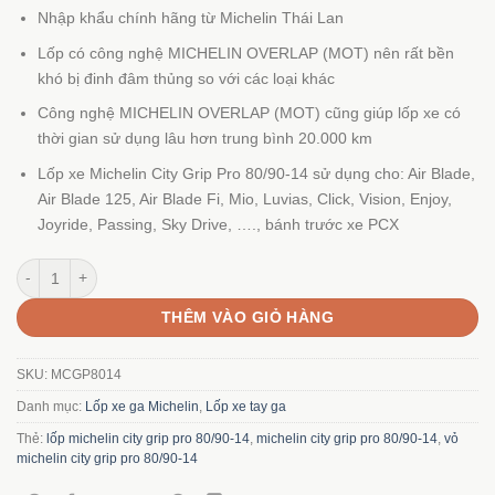
Nhập khẩu chính hãng từ Michelin Thái Lan
Lốp có công nghệ MICHELIN OVERLAP (MOT) nên rất bền
khó bị đinh đâm thủng so với các loại khác
Công nghệ MICHELIN OVERLAP (MOT) cũng giúp lốp xe có
thời gian sử dụng lâu hơn trung bình 20.000 km
Lốp xe Michelin City Grip Pro 80/90-14 sử dụng cho: Air Blade,
Air Blade 125, Air Blade Fi, Mio, Luvias, Click, Vision, Enjoy,
Joyride, Passing, Sky Drive, …., bánh trước xe PCX
Lốp Michelin City Grip Pro 80/90-14 số lượng
THÊM VÀO GIỎ HÀNG
SKU:
MCGP8014
Danh mục:
Lốp xe ga Michelin
,
Lốp xe tay ga
Thẻ:
lốp michelin city grip pro 80/90-14
,
michelin city grip pro 80/90-14
,
vỏ
michelin city grip pro 80/90-14