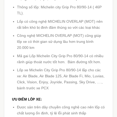
Thông số lốp: Michelin city Grip Pro 80/90-14 ( 46P
TL).
Lốp có công nghệ MICHELIN OVERLAP (MOT) nên
rất bền khó bị đinh đâm thủng so với các loại khác
Công nghệ MICHELIN OVERLAP (MOT) cũng giúp
lốp xe có thời gian sử dụng lâu hơn trung bình
20.000 km
Mã gai Lốp Michelin City Grip Pro 80/90-14 có nhiều
rãnh giúp thoát nước tốt hơn. Bám đường tốt hơn.
Lốp xe Michelin City Grip Pro 80/90-14 lắp cho các
xe: Air Blade, Air Blade 125, Air Blade Fi, Mio, Luvias,
Click, Vision, Enjoy, Joyride, Passing, Sky Drive, …
.,
bánh trước xe PCX
ƯU ĐIỂM LỐP XE:
Được sản trên dây chuyền công nghệ cao nên lốp có
chất lượng ổn định, tỷ lệ lỗi phát sinh thấp