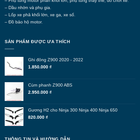
– Phụ tùng motor phân khối lớn, phụ tùng thay thế, đồ chơi xe.
– Dầu nhờn và phụ gia.
– Lốp xe phâ khối lớn, xe ga, xe số.
– Đồ bảo hộ motor.
SẢN PHẨM ĐƯỢC ƯA THÍCH
Ghi đông Z900 2020 - 2022
1.850.000
₫
Cùm phanh Z900 ABS
2.950.000
₫
Gương H2 cho Ninja 300 Ninja 400 Ninja 650
820.000
₫
THÔNG TIN VÀ HƯỚNG DẪN