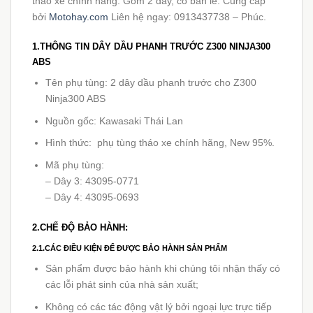
tháo xe chính hãng. Gồm 2 dây, có bán lẻ. Cung cấp
bởi
Motohay.com
Liên hệ ngay: 0913437738 – Phúc.
1.THÔNG TIN DÂY DẦU PHANH TRƯỚC Z300 NINJA300
ABS
Tên phụ tùng: 2 dây dầu phanh trước cho Z300
Ninja300 ABS
Nguồn gốc: Kawasaki Thái Lan
Hình thức: phụ tùng tháo xe chính hãng, New 95%.
Mã phụ tùng:
– Dây 3: 43095-0771
– Dây 4: 43095-0693
2.CHẾ ĐỘ BẢO HÀNH:
2.1.CÁC ĐIỀU KIỆN ĐỂ ĐƯỢC BẢO HÀNH SẢN PHẨM
Sản phẩm được bảo hành khi chúng tôi nhận thấy có
các lỗi phát sinh của nhà sản xuất;
Không có các tác động vật lý bởi ngoại lực trực tiếp