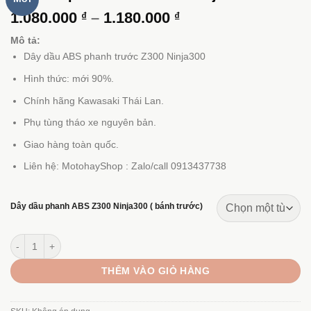
Khoảng
1.080.000
–
1.180.000
₫
₫
giá:
Mô tả:
từ
Dây dầu ABS phanh trước Z300 Ninja300
1.080.000 ₫
đến
Hình thức: mới 90%.
1.180.000 ₫
Chính hãng Kawasaki Thái Lan.
Phụ tùng tháo xe nguyên bản.
Giao hàng toàn quốc.
Liên hệ: MotohayShop : Zalo/call 0913437738
Dây dầu phanh ABS Z300 Ninja300 ( bánh trước)
Dây dầu phanh trước Z300 Ninja300 ABS số lượng
THÊM VÀO GIỎ HÀNG