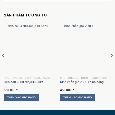
SẢN PHẨM TƯƠNG TỰ
PHỤ TÙNG CŨ - CHÍNH HÃNG ZN300
PHỤ TÙNG CŨ - CHÍNH HÃNG ZN300
Đèn hậu Z300 Ninja300 ABS
Kính chắn gió Z300 chính hãng
550.000
₫
450.000
₫
THÊM VÀO GIỎ HÀNG
THÊM VÀO GIỎ HÀNG