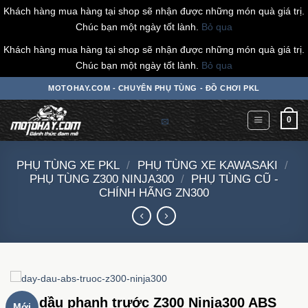
Khách hàng mua hàng tại shop sẽ nhận được những món quà giá trị.
Chúc bạn một ngày tốt lành.
Bỏ qua
Khách hàng mua hàng tại shop sẽ nhận được những món quà giá trị.
Chúc bạn một ngày tốt lành.
Bỏ qua
Chuyển
MOTOHAY.COM - CHUYÊN PHỤ TÙNG - ĐỒ CHƠI PKL
đến
nội
0
dung
PHỤ TÙNG XE PKL
/
PHỤ TÙNG XE KAWASAKI
/
PHỤ TÙNG Z300 NINJA300
/
PHỤ TÙNG CŨ -
CHÍNH HÃNG ZN300
Dây dầu phanh trước Z300 Ninja300 ABS
Mới