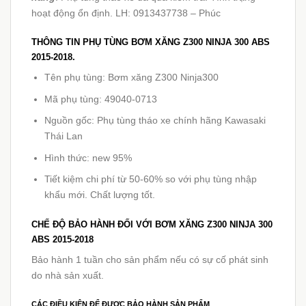
hoạt động ổn định. LH: 0913437738 – Phúc
THÔNG TIN PHỤ TÙNG BƠM XĂNG Z300 NINJA 300 ABS
2015-2018.
Tên phụ tùng: Bơm xăng Z300 Ninja300
Mã phụ tùng: 49040-0713
Nguồn gốc: Phụ tùng tháo xe chính hãng Kawasaki
Thái Lan
Hình thức: new 95%
Tiết kiệm chi phí từ 50-60% so với phụ tùng nhập
khẩu mới. Chất lượng tốt.
CHẾ ĐỘ BẢO HÀNH ĐỐI VỚI
BƠM XĂNG Z300 NINJA 300
ABS 2015-2018
Bảo hành 1 tuần cho sản phẩm nếu có sự cố phát sinh
do nhà sản xuất.
CÁC ĐIỀU KIỆN ĐỂ ĐƯỢC BẢO HÀNH SẢN PHẨM