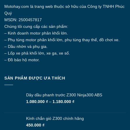
Motohay.com
là trang web thuộc sở hữu của Công ty
TNHH Phúc
Quý
MSDN: 2500457817
Chúng tôi cung cấp các sản phẩm:
– Kinh doanh motor phân khối lớn.
– Phụ tùng motor phân khối lớn, phụ tùng thay thế, đồ chơi xe.
– Dầu nhờn và phụ gia.
– Lốp xe phâ khối lớn, xe ga, xe số.
– Đồ bảo hộ motor.
SẢN PHẨM ĐƯỢC ƯA THÍCH
Dây dầu phanh trước Z300 Ninja300 ABS
Khoảng
1.080.000
₫
–
1.180.000
₫
giá:
từ
1.080.000 ₫
Kính chắn gió Z300 chính hãng
đến
450.000
₫
1.180.000 ₫