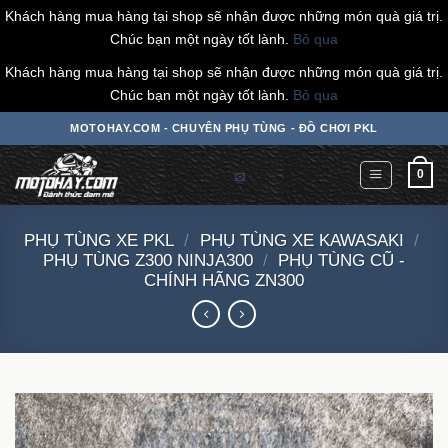
Khách hàng mua hàng tại shop sẽ nhận được những món quà giá trị.
Chúc bạn một ngày tốt lành.
Bỏ qua
Khách hàng mua hàng tại shop sẽ nhận được những món quà giá trị.
Chúc bạn một ngày tốt lành.
Bỏ qua
Chuyển
MOTOHAY.COM - CHUYÊN PHỤ TÙNG - ĐỒ CHƠI PKL
đến
nội
0
dung
PHỤ TÙNG XE PKL
/
PHỤ TÙNG XE KAWASAKI
/
PHỤ TÙNG Z300 NINJA300
/
PHỤ TÙNG CŨ -
CHÍNH HÃNG ZN300