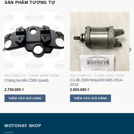
SẢN PHẨM TƯƠNG TỰ
PHỤ TÙNG CŨ - CHÍNH HÃNG ZN300
PHỤ TÙNG CŨ - CHÍNH HÃNG ZN300
Củ đề Z300 Ninja300 ABS 2014-
Chảng ba trên Z300 (used)
2019
2.750.000
₫
2.950.000
₫
THÊM VÀO GIỎ HÀNG
THÊM VÀO GIỎ HÀNG
MOTOHAY SHOP