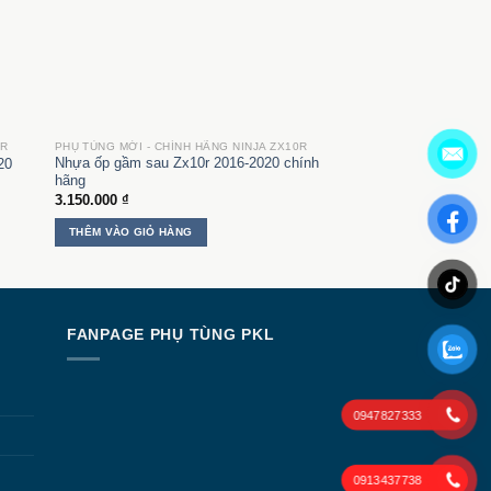
0R
PHỤ TÙNG MỚI - CHÍNH HÃNG NINJA ZX10R
Nhựa ốp gầm sau Zx10r 2016-2020 chính
20
hãng
3.150.000
₫
THÊM VÀO GIỎ HÀNG
00 ₫
00 ₫
N
FANPAGE PHỤ TÙNG PKL
0947827333
0913437738