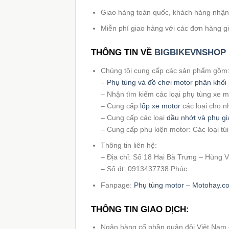
Giao hàng toàn quốc, khách hàng nhận h
Miễn phí giao hàng với các đơn hàng giá 
THÔNG TIN VỀ
BIGBIKEVNSHOP
Chúng tôi cung cấp các sản phẩm gồm
–
Phụ tùng và đồ chơi motor phân khối 
– Nhận tìm kiếm các loại phụ tùng xe 
– Cung cấp
lốp xe motor
các loại cho n
– Cung cấp các loại
dầu nhớt và phụ gi
– Cung cấp phụ kiện motor: Các loại tú
Thông tin liên hệ:
– Địa chỉ: Số 18 Hai Bà Trưng – Hùng
– Số đt: 0913437738 Phúc
Fanpage:
Phụ tùng motor – Motohay.c
THÔNG TIN GIAO DỊCH:
Ngân hàng cổ phần quân đội Việt Nam