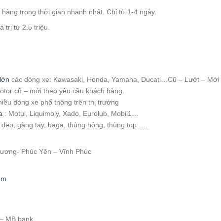
àng trong thời gian nhanh nhất. Chỉ từ 1-4 ngày.
trị từ 2.5 triệu.
:
lớn
các dòng xe: Kawasaki, Honda, Yamaha, Ducati…Cũ – Lướt – Mới
motor cũ – mới theo yêu cầu khách hàng.
hiều dòng xe phổ thông trên thị trường
a
: Motul, Liquimoly, Xado, Eurolub, Mobil1…
i đeo, găng tay, baga, thùng hông, thùng top ….
 Vương- Phúc Yên – Vĩnh Phúc
om
 – MB bank