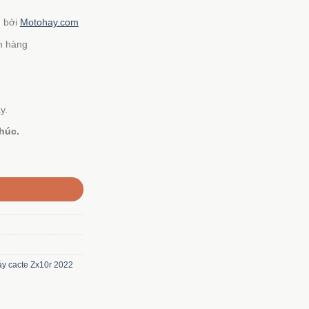
n bởi
Motohay.com
h hàng
y.
húc.
y cacte Zx10r 2022