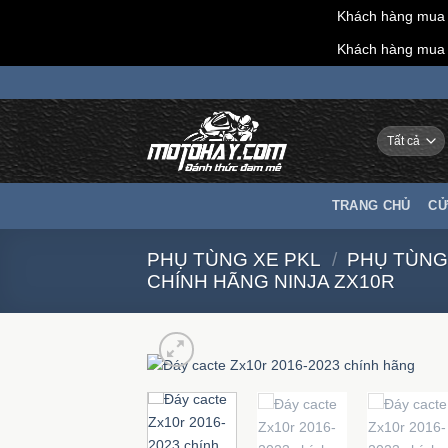
Khách hàng mua h
Khách hàng mua h
Chuyển
đến
nội
dung
TRANG CHỦ
CỬ
PHỤ TÙNG XE PKL
/
PHỤ TÙNG
CHÍNH HÃNG NINJA ZX10R