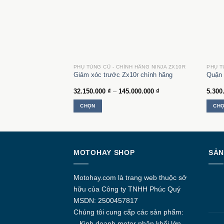
H HÃNG NINJA ZX10R
PHỤ TÙNG CŨ - CHÍNH HÃNG NINJA ZX10R
PHỤ T
hãng
Giảm xóc trước Zx10r chính hãng
Quận 
Khoảng
32.150.000
₫
–
145.000.000
₫
5.300
giá:
từ
G
CHỌN
CH
32.150.000 ₫
đến
Sản
Sản
145.000.000 ₫
phẩm
phẩm
này
này
có
có
MOTOHAY SHOP
SẢN
nhiều
nhiều
biến
biến
thể.
thể.
Motohay.com
là trang web thuộc sở
Các
Các
hữu của Công ty
TNHH Phúc Quý
tùy
tùy
MSDN: 2500457817
chọn
chọn
Chúng tôi cung cấp các sản phẩm:
có
có
– Kinh doanh motor phân khối lớn.