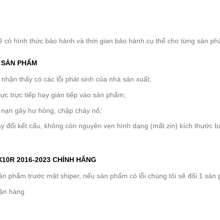
ẽ có hình thức bảo hành và thời gian bảo hành cụ thể cho từng sản p
H SẢN PHẨM
hận thấy có các lỗi phát sinh của nhà sản xuất;
lực trực tiếp hay gián tiếp vào sản phẩm;
 nạn gây hư hỏng, chập cháy nổ;
y đổi kết cấu, không còn nguyên vẹn hình dạng (mất zin) kích thước 
10R 2016-2023 CHÍNH HÃNG
 phẩm trước mặt shiper, nếu sản phẩm có lỗi chúng tôi sẽ đổi 1 sản
hận hàng