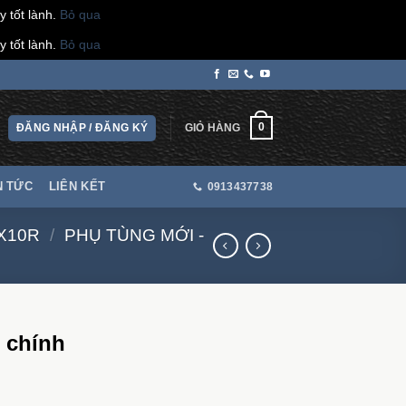
 tốt lành.
Bỏ qua
 tốt lành.
Bỏ qua
0
ĐĂNG NHẬP / ĐĂNG KÝ
GIỎ HÀNG
N TỨC
LIÊN KẾT
0913437738
X10R
/
PHỤ TÙNG MỚI -
3 chính