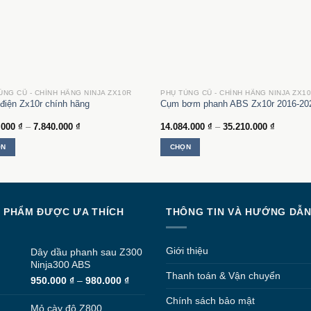
ÙNG CŨ - CHÍNH HÃNG NINJA ZX10R
PHỤ TÙNG CŨ - CHÍNH HÃNG NINJA ZX1
điện Zx10r chính hãng
Cụm bơm phanh ABS Zx10r 2016-20
Khoảng
Khoảng
.000
₫
–
7.840.000
₫
14.084.000
₫
–
35.210.000
₫
giá:
giá:
từ
từ
ỌN
CHỌN
5.300.000 ₫
14.084.0
đến
đến
Sản
7.840.000 ₫
35.210.0
phẩm
này
có
 PHẨM ĐƯỢC ƯA THÍCH
THÔNG TIN VÀ HƯỚNG DẪ
nhiều
biến
thể.
Giới thiệu
Dây dầu phanh sau Z300
Các
Ninja300 ABS
tùy
Thanh toán & Vận chuyển
Khoảng
950.000
₫
–
980.000
₫
chọn
giá:
Chính sách bảo mật
có
từ
Mỏ cày độ Z800