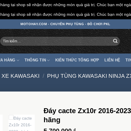
àng tại shop sẽ nhận được những món quà giá trị. Chúc bạn một ngày
àng tại shop sẽ nhận được những món quà giá trị. Chúc bạn một ngày
MOTOHAY.COM - CHUYÊN PHỤ TÙNG - ĐỒ CHƠI PKL
Tìm
kiếm:
A HÀNG
THÔNG TIN
KIẾN THỨC TỔNG HỢP
LIÊN HỆ
TI
 XE KAWASAKI
/
PHỤ TÙNG KAWASAKI NINJA Z
Đáy cacte Zx10r 2016-202
hãng
5.700.000
₫