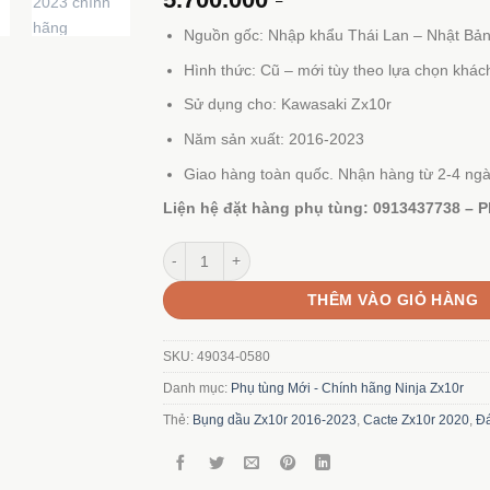
Nguồn gốc: Nhập khẩu Thái Lan – Nhật Bả
Hình thức: Cũ – mới tùy theo lựa chọn khác
Sử dụng cho: Kawasaki Zx10r
Năm sản xuất: 2016-2023
Giao hàng toàn quốc. Nhận hàng từ 2-4 ngà
Liện hệ đặt hàng phụ tùng: 0913437738 – P
Đáy cacte Zx10r 2016-2023 chính hãng số lượng
THÊM VÀO GIỎ HÀNG
SKU:
49034-0580
Danh mục:
Phụ tùng Mới - Chính hãng Ninja Zx10r
Thẻ:
Bụng dầu Zx10r 2016-2023
,
Cacte Zx10r 2020
,
Đá