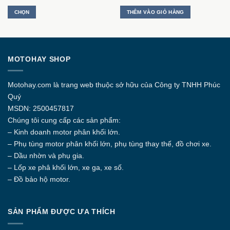
giá:
từ
CHỌN
THÊM VÀO GIỎ HÀNG
1.750.000 ₫
đến
Sản
2.650.000 ₫
phẩm
này
có
MOTOHAY SHOP
nhiều
biến
thể.
Motohay.com
là trang web thuộc sở hữu của Công ty
TNHH Phúc
Các
Quý
tùy
MSDN: 2500457817
chọn
Chúng tôi cung cấp các sản phẩm:
có
thể
– Kinh doanh motor phân khối lớn.
được
– Phụ tùng motor phân khối lớn, phụ tùng thay thế, đồ chơi xe.
chọn
– Dầu nhờn và phụ gia.
trên
– Lốp xe phâ khối lớn, xe ga, xe số.
trang
– Đồ bảo hộ motor.
sản
phẩm
SẢN PHẨM ĐƯỢC ƯA THÍCH