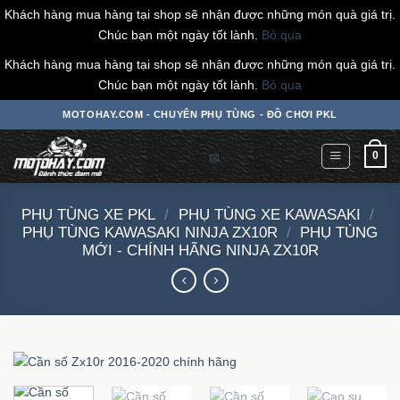
Khách hàng mua hàng tại shop sẽ nhận được những món quà giá trị.
Chúc bạn một ngày tốt lành.
Bỏ qua
Khách hàng mua hàng tại shop sẽ nhận được những món quà giá trị.
Chúc bạn một ngày tốt lành.
Bỏ qua
Chuyển
MOTOHAY.COM - CHUYÊN PHỤ TÙNG - ĐỒ CHƠI PKL
đến
nội
0
dung
PHỤ TÙNG XE PKL
/
PHỤ TÙNG XE KAWASAKI
/
PHỤ TÙNG KAWASAKI NINJA ZX10R
/
PHỤ TÙNG
MỚI - CHÍNH HÃNG NINJA ZX10R