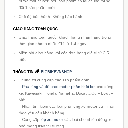
trước mặt shiper, nếu sản phẩm có lỗi chúng tôi sẽ
đổi 1 sản phẩm mới.
Chế độ bảo hành: Không bảo hành
GIAO HÀNG TOÀN QUỐC
Giao hàng toàn quốc, khách hàng nhận hàng trong
thời gian nhanh nhất. Chỉ từ 1-4 ngày.
Miễn phí giao hàng với các đơn hàng giá trị từ 2.5
triệu.
THÔNG TIN VỀ
BIGBIKEVNSHOP
Chúng tôi cung cấp các sản phẩm gồm:
–
Phụ tùng và đồ chơi motor phân khối lớn
các dòng
xe: Kawasaki, Honda, Yamaha, Ducati…Cũ – Lướt –
Mới
– Nhận tìm kiếm các loại phụ tùng xe motor cũ – mới
theo yêu cầu khách hàng.
– Cung cấp
lốp xe motor
các loại cho nhiều dòng xe
phổ thông trên thị trường