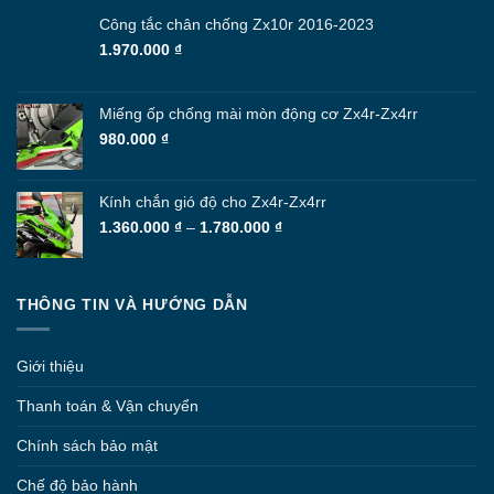
Công tắc chân chống Zx10r 2016-2023
1.970.000
₫
Miếng ốp chống mài mòn động cơ Zx4r-Zx4rr
980.000
₫
Kính chắn gió độ cho Zx4r-Zx4rr
Khoảng
1.360.000
₫
–
1.780.000
₫
giá:
từ
1.360.000 ₫
THÔNG TIN VÀ HƯỚNG DẪN
đến
1.780.000 ₫
Giới thiệu
Thanh toán & Vận chuyển
Chính sách bảo mật
Chế độ bảo hành