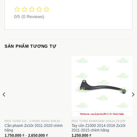
0/5
(0 Reviews)
SẢN PHẨM TƯƠNG TỰ
PHỤ TÙNG CŨ - CHÍNH HÃNG NINJA ZX10R
PHỤ TÙNG KAWASAKI NINJA ZX10R
Cần phanh Zx10r 2011-2020 chính
Tay côn Z1000 2014-2016 Zx10r
hãng
2011-2015 chính hãng
Khoảng
1.750.000
₫
–
2.650.000
₫
1.250.000
₫