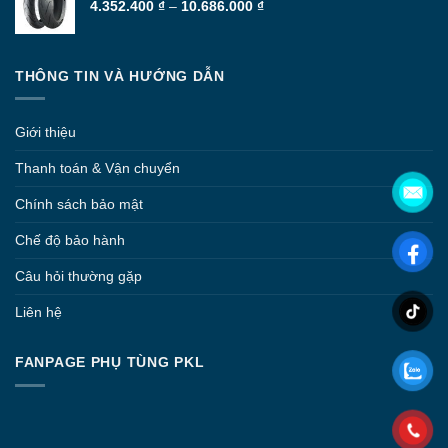
Khoảng
4.352.400
₫
–
10.686.000
₫
giá:
từ
4.352.400 ₫
THÔNG TIN VÀ HƯỚNG DẪN
đến
10.686.000 ₫
Giới thiệu
Thanh toán & Vận chuyển
Chính sách bảo mật
Chế độ bảo hành
Câu hỏi thường gặp
Liên hệ
FANPAGE PHỤ TÙNG PKL