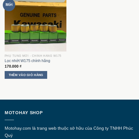
Mới
PHỤ TÙNG MỚI - CHÍNH HÃNG W175
Lọc nhớt W175 chính hãng
170.000
₫
THÊM VÀO GIỎ HÀNG
MOTOHAY SHOP
Motohay.com
là trang web thuộc sở hữu của Công ty
TNHH Phúc
Quý