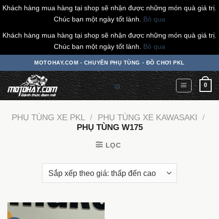
Khách hàng mua hàng tại shop sẽ nhận được những món quà giá trị.
Chúc bạn một ngày tốt lành.
Bỏ qua
Khách hàng mua hàng tại shop sẽ nhận được những món quà giá trị.
Chúc bạn một ngày tốt lành.
Bỏ qua
Chuyển
MOTOHAY.COM - CHUYÊN PHỤ TÙNG - ĐỒ CHƠI PKL
đến
nội
0
dung
PHỤ TÙNG XE PKL
/
PHỤ TÙNG XE KAWASAKI
/
PHỤ TÙNG W175
LỌC