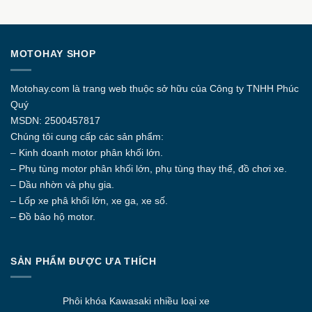
Sản
phẩm
này
có
MOTOHAY SHOP
nhiều
biến
thể.
Motohay.com
là trang web thuộc sở hữu của Công ty
TNHH Phúc
Các
Quý
tùy
MSDN: 2500457817
chọn
Chúng tôi cung cấp các sản phẩm:
có
thể
– Kinh doanh motor phân khối lớn.
được
– Phụ tùng motor phân khối lớn, phụ tùng thay thế, đồ chơi xe.
chọn
– Dầu nhờn và phụ gia.
trên
– Lốp xe phâ khối lớn, xe ga, xe số.
trang
– Đồ bảo hộ motor.
sản
phẩm
SẢN PHẨM ĐƯỢC ƯA THÍCH
Phôi khóa Kawasaki nhiều loại xe