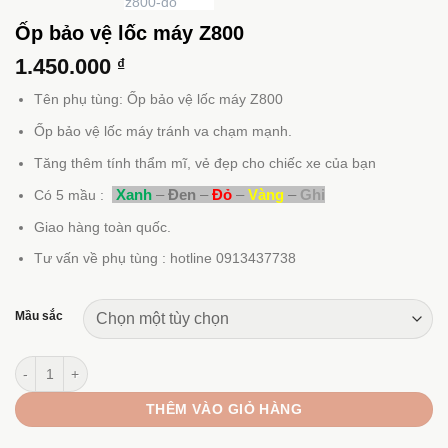
Ốp bảo vệ lốc máy Z800
1.450.000
₫
Tên phụ tùng: Ốp bảo vệ lốc máy Z800
Ốp bảo vệ lốc máy tránh va chạm mạnh.
Tăng thêm tính thẩm mĩ, vẻ đẹp cho chiếc xe của bạn
Xanh
–
Đen
–
Đỏ
–
Vàng
–
Ghi
Có 5 mầu :
Giao hàng toàn quốc.
Tư vấn về phụ tùng : hotline 0913437738
Mầu sắc
Ốp bảo vệ lốc máy Z800 số lượng
THÊM VÀO GIỎ HÀNG