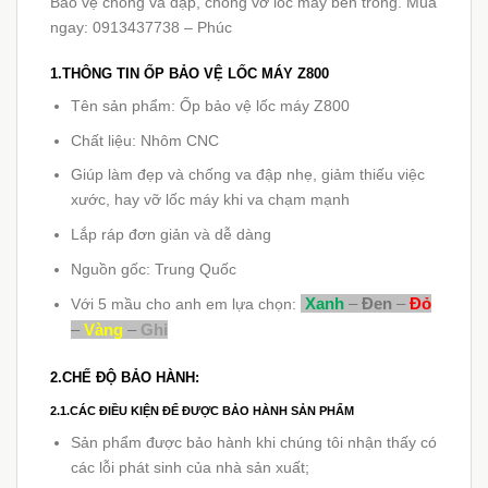
Bảo vệ chống va đập, chống vỡ lốc máy bên trong. Mua
ngay: 0913437738 – Phúc
1.THÔNG TIN ỐP BẢO VỆ LỐC MÁY Z800
Tên sản phẩm: Ốp bảo vệ lốc máy Z800
Chất liệu: Nhôm CNC
Giúp làm đẹp và chống va đập nhẹ, giảm thiếu việc
xước, hay vỡ lốc máy khi va chạm mạnh
Lắp ráp đơn giản và dễ dàng
Nguồn gốc: Trung Quốc
Xanh
–
Đen
–
Đỏ
Với 5 mầu cho anh em lựa chọn:
–
Vàng
–
Ghi
2.CHẾ ĐỘ BẢO HÀNH:
2.1.CÁC ĐIỀU KIỆN ĐỂ ĐƯỢC BẢO HÀNH SẢN PHẨM
Sản phẩm được bảo hành khi chúng tôi nhận thấy có
các lỗi phát sinh của nhà sản xuất;