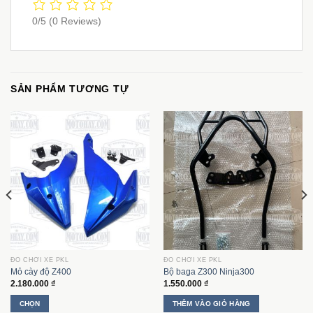
0/5
(0 Reviews)
SẢN PHẨM TƯƠNG TỰ
ĐỒ CHƠI XE PKL
ĐỒ CHƠI XE PKL
Mỏ cày độ Z400
Bộ baga Z300 Ninja300
2.180.000
₫
1.550.000
₫
CHỌN
THÊM VÀO GIỎ HÀNG