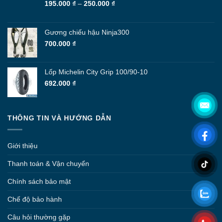
Khoảng
195.000
₫
–
250.000
₫
giá:
từ
195.000 ₫
Gương chiếu hậu Ninja300
đến
700.000
₫
250.000 ₫
Lốp Michelin City Grip 100/90-10
692.000
₫
THÔNG TIN VÀ HƯỚNG DẪN
Giới thiệu
Thanh toán & Vận chuyển
Chính sách bảo mật
Chế độ bảo hành
Câu hỏi thường gặp