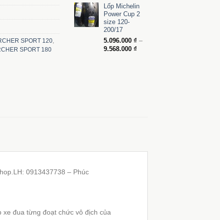
Lốp Michelin
từ
Power Cup 2
2.132.000 ₫
size 120-
đến
200/17
3.016.000 ₫
5.096.000
₫
–
RCHER SPORT 120
,
Khoảng
9.568.000
₫
RCHER SPORT 180
giá:
từ
5.096.000 ₫
đến
9.568.000 ₫
Shop.LH: 0913437738 – Phúc
ốp xe đua từng đoạt chức vô địch của