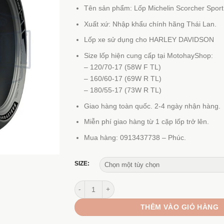
giá:
Tên sản phẩm: Lốp Michelin Scorcher Sport
từ
4.35
Xuất xứ: Nhập khẩu chính hãng Thái Lan.
đến
Lốp xe sử dụng cho HARLEY DAVIDSON
10.6
Size lốp hiện cung cấp tại MotohayShop:
– 120/70-17 (58W F TL)
– 160/60-17 (69W R TL)
– 180/55-17 (73W R TL)
Giao hàng toàn quốc. 2-4 ngày nhận hàng.
Miễn phí giao hàng từ 1 cặp lốp trở lên.
Mua hàng: 0913437738 – Phúc.
SIZE:
Lốp Michelin Scorcher Sport 120-160-180/17 số
THÊM VÀO GIỎ HÀNG