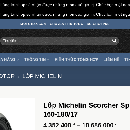
àng tại shop sẽ nhận được những món quà giá trị. Chúc bạn một ngày
àng tại shop sẽ nhận được những món quà giá trị. Chúc bạn một ngày
MOTOHAY.COM - CHUYÊN PHỤ TÙNG - ĐỒ CHƠI PKL
Tìm
kiếm:
A HÀNG
THÔNG TIN
KIẾN THỨC TỔNG HỢP
LIÊN HỆ
TI
MOTOR
/
LỐP MICHELIN
Lốp Michelin Scorcher Sp
160-180/17
Kho
4.352.400
–
10.686.000
₫
₫