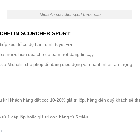
Michelin scorcher sport trước sau
ICHELIN SCORCHER SPORT:
tiếp xúc để có độ bám dính tuyệt vời
thoát nước hiệu quả cho độ bám ướt đáng tin cậy
của Michelin cho phép dễ dàng điều động và nhanh nhẹn ấn tượng
khi khách hàng đặt cọc 10-20% giá trị lốp, hàng đến quý khách sẽ tha
ừ 1 cặp lốp hoặc giá trị đơn hàng từ 5 triệu.
P: