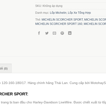
SKU:
Không áp dụng
Danh mục:
Lốp Michelin
,
Lốp Xe Tổng Hợp
Thẻ:
MICHELIN SCORCHER SPORT
,
MICHELIN SCO
MICHELIN SCORCHER SPORT 160
,
MICHELIN SCO
Á (0)
ze 120-160-180/17. Hàng chính hãng Thái Lan. Cung cấp bởi Motohay
RCHER SPORT:
hế trang bị ban đầu cho Harley-Davidson LiveWire. Được chiết xuất từ ​​l