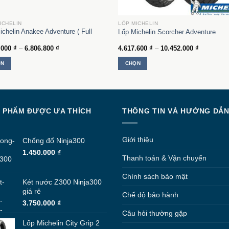
ICHELIN
LỐP MICHELIN
ichelin Anakee Adventure ( Full
Lốp Michelin Scorcher Adventure
Khoảng
Khoảng
.000
₫
–
6.806.800
₫
4.617.600
₫
–
10.452.000
₫
giá:
giá:
từ
từ
ỌN
CHỌN
2.704.000 ₫
4.617.600
đến
đến
Sản
6.806.800 ₫
10.452.00
phẩm
này
có
 PHẨM ĐƯỢC ƯA THÍCH
THÔNG TIN VÀ HƯỚNG DẪ
nhiều
biến
thể.
Giới thiệu
Chống đổ Ninja300
Các
1.450.000
₫
tùy
Thanh toán & Vận chuyển
chọn
Chính sách bảo mật
có
Két nước Z300 Ninja300
thể
giá rẻ
Chế độ bảo hành
được
3.750.000
₫
chọn
Câu hỏi thường gặp
trên
Lốp Michelin City Grip 2
trang