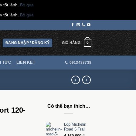
 tốt lành.
Bỏ qua
 tốt lành.
Bỏ qua
0
ĐĂNG NHẬP / ĐĂNG KÝ
GIỎ HÀNG
N TỨC
LIÊN KẾT
0913437738
Có thể bạn thích…
ort 120-
Lốp Michelin
Road 5 Trail
ảng
4.160.000
₫
–