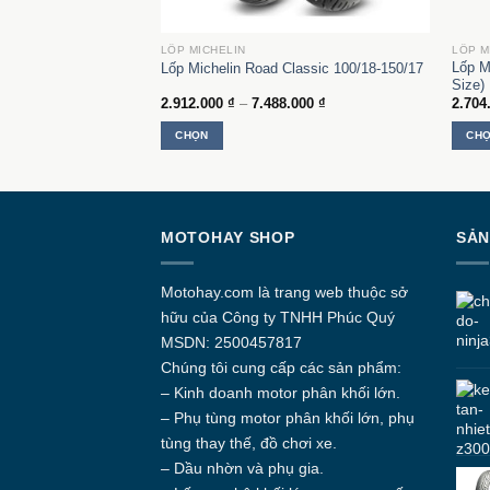
LỐP MICHELIN
LỐP M
Lốp M
ip 2 150/70-14
Lốp Michelin Road Classic 100/18-150/17
Size)
Khoảng
2.912.000
₫
–
7.488.000
₫
2.704
giá:
từ
G
CHỌN
CH
2.912.000 ₫
đến
Sản
Sản
7.488.000 ₫
phẩm
phẩm
này
này
có
có
MOTOHAY SHOP
SẢN
nhiều
nhiều
biến
biến
thể.
thể.
Motohay.com
là trang web thuộc sở
Các
Các
hữu của Công ty
TNHH Phúc Quý
tùy
tùy
MSDN: 2500457817
chọn
chọn
Chúng tôi cung cấp các sản phẩm:
có
có
– Kinh doanh motor phân khối lớn.
thể
thể
– Phụ tùng motor phân khối lớn, phụ
được
được
tùng thay thế, đồ chơi xe.
chọn
chọn
trên
trên
– Dầu nhờn và phụ gia.
trang
trang