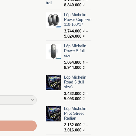
Khoảng
8.840.000
₫
giá:
2.400 ₫
Lốp Michelin
từ
Power Cup Evo
4.160.000 ₫
110-160/17
86.000 ₫
đến
8.840.000 ₫
3.744.000
₫
–
Khoảng
5.824.000
₫
giá:
Lốp Michelin
từ
Power 5 full
3.744.000 ₫
size
đến
5.824.000 ₫
5.064.800
₫
–
Khoảng
8.944.000
₫
giá:
Lốp Michelin
từ
Road 5 (full
5.064.800 ₫
size)
đến
8.944.000 ₫
3.432.000
₫
–
Khoảng
5.096.000
₫
giá:
Lốp Michelin
từ
 lượng
Pilot Street
3.432.000 ₫
Radian
đến
5.096.000 ₫
2.132.000
₫
–
Khoảng
3.016.000
₫
giá: