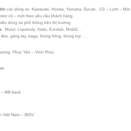
:
lớn
các dòng xe: Kawasaki, Honda, Yamaha, Ducati…Cũ – Lướt – Mới
motor cũ – mới theo yêu cầu khách hàng.
hiều dòng xe phổ thông trên thị trường
a
: Motul, Liquimoly, Xado, Eurolub, Mobil1…
i đeo, găng tay, baga, thùng hông, thùng top ….
 Vương- Phúc Yên – Vĩnh Phúc
om
 – MB bank
ển Việt Nam – BIDV