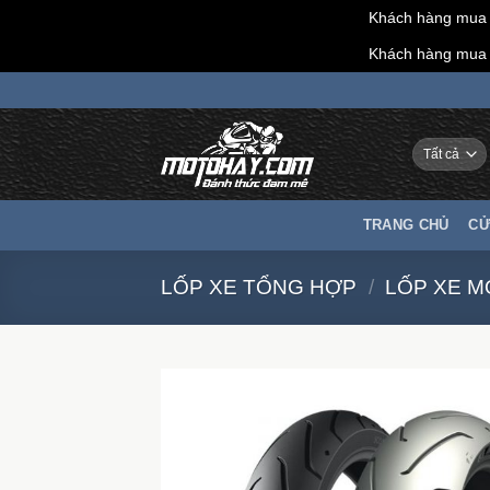
Khách hàng mua h
Khách hàng mua h
Chuyển
đến
nội
dung
TRANG CHỦ
CỬ
LỐP XE TỔNG HỢP
/
LỐP XE 