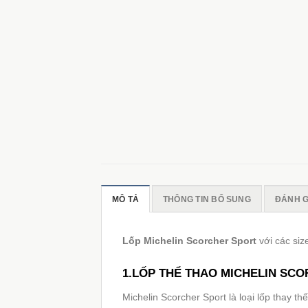
MÔ TẢ
THÔNG TIN BỔ SUNG
ĐÁNH GI
Lốp Michelin Scorcher Sport
với các si
1.LỐP THỂ THAO MICHELIN SCO
Michelin Scorcher Sport là loại lốp thay t