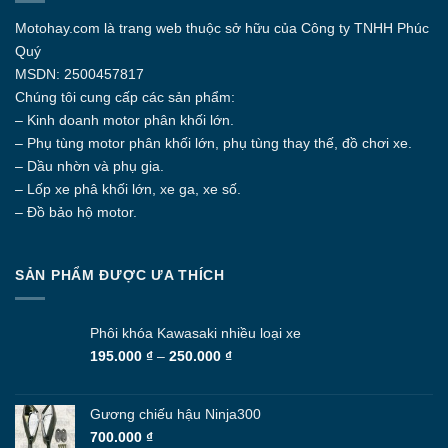
biến
thể.
Motohay.com
là trang web thuộc sở hữu của Công ty
TNHH Phúc
Các
Quý
tùy
MSDN: 2500457817
chọn
Chúng tôi cung cấp các sản phẩm:
có
thể
– Kinh doanh motor phân khối lớn.
được
– Phụ tùng motor phân khối lớn, phụ tùng thay thế, đồ chơi xe.
chọn
– Dầu nhờn và phụ gia.
trên
– Lốp xe phâ khối lớn, xe ga, xe số.
trang
– Đồ bảo hộ motor.
sản
phẩm
SẢN PHẨM ĐƯỢC ƯA THÍCH
Phôi khóa Kawasaki nhiều loại xe
Khoảng
195.000
₫
–
250.000
₫
giá:
từ
195.000 ₫
Gương chiếu hậu Ninja300
đến
700.000
₫