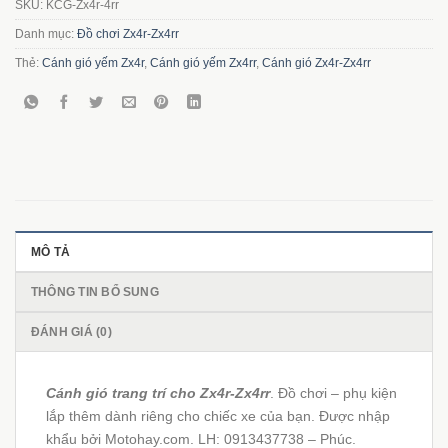
SKU:
KCG-Zx4r-4rr
Danh mục:
Đồ chơi Zx4r-Zx4rr
Thẻ:
Cánh gió yếm Zx4r
,
Cánh gió yếm Zx4rr
,
Cánh gió Zx4r-Zx4rr
MÔ TẢ
THÔNG TIN BỔ SUNG
ĐÁNH GIÁ (0)
Cánh gió trang trí cho Zx4r-Zx4rr
. Đồ chơi – phụ kiện
lắp thêm dành riêng cho chiếc xe của bạn. Được nhập
khẩu bởi Motohay.com. LH: 0913437738 – Phúc.