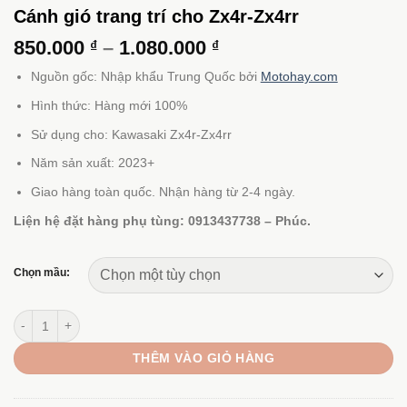
Cánh gió trang trí cho Zx4r-Zx4rr
Khoảng
850.000
–
1.080.000
₫
₫
giá:
Nguồn gốc: Nhập khẩu Trung Quốc bởi
Motohay.com
từ
850.000 ₫
Hình thức: Hàng mới 100%
đến
Sử dụng cho: Kawasaki Zx4r-Zx4rr
1.080.000 ₫
Năm sản xuất: 2023+
Giao hàng toàn quốc. Nhận hàng từ 2-4 ngày.
Liện hệ đặt hàng phụ tùng: 0913437738 – Phúc.
Chọn mầu:
Cánh gió trang trí cho Zx4r-Zx4rr số lượng
THÊM VÀO GIỎ HÀNG