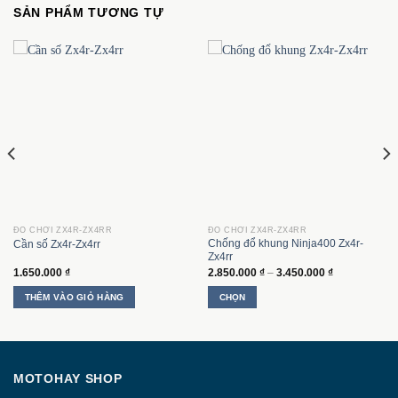
SẢN PHẨM TƯƠNG TỰ
ĐỒ CHƠI ZX4R-ZX4RR
ĐỒ CHƠI ZX4R-ZX4RR
Chống đổ khung Ninja400 Zx4r-
Cần số Zx4r-Zx4rr
Zx4rr
Khoảng
1.650.000
₫
2.850.000
₫
–
3.450.000
₫
giá:
từ
THÊM VÀO GIỎ HÀNG
CHỌN
2.850.000 ₫
đến
Sản
3.450.000 ₫
phẩm
này
có
MOTOHAY SHOP
nhiều