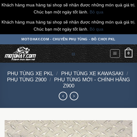
Khách hàng mua hàng tại shop sẽ nhận được những món quà giá trị.
Chúc bạn một ngày tốt lành.
Bỏ qua
Khách hàng mua hàng tại shop sẽ nhận được những món quà giá trị.
Chúc bạn một ngày tốt lành.
Bỏ qua
Chuyển
MOTOHAY.COM - CHUYÊN PHỤ TÙNG - ĐỒ CHƠI PKL
đến
nội
0
dung
PHỤ TÙNG XE PKL
/
PHỤ TÙNG XE KAWASAKI
/
PHỤ TÙNG Z900
/
PHỤ TÙNG MỚI - CHÍNH HÃNG
Z900