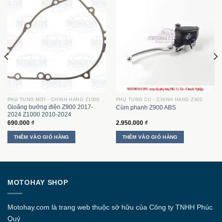
PHỤ TÙNG MỚI - CHÍNH HÃNG Z1000
PHỤ TÙNG CŨ - CHÍNH HÃNG Z900
Gioăng bưởng điện Z900 2017-
Cùm phanh Z900 ABS
2024 Z1000 2010-2024
690.000
₫
2.950.000
₫
THÊM VÀO GIỎ HÀNG
THÊM VÀO GIỎ HÀNG
MOTOHAY SHOP
Motohay.com
là trang web thuộc sở hữu của Công ty
TNHH Phúc
Quý