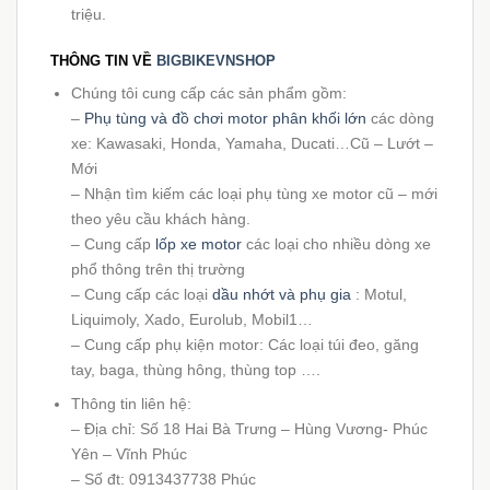
triệu.
THÔNG TIN VỀ
BIGBIKEVNSHOP
Chúng tôi cung cấp các sản phẩm gồm:
–
Phụ tùng và đồ chơi motor phân khối lớn
các dòng
xe: Kawasaki, Honda, Yamaha, Ducati…Cũ – Lướt –
Mới
– Nhận tìm kiếm các loại phụ tùng xe motor cũ – mới
theo yêu cầu khách hàng.
– Cung cấp
lốp xe motor
các loại cho nhiều dòng xe
phổ thông trên thị trường
– Cung cấp các loại
dầu nhớt và phụ gia
: Motul,
Liquimoly, Xado, Eurolub, Mobil1…
– Cung cấp phụ kiện motor: Các loại túi đeo, găng
tay, baga, thùng hông, thùng top ….
Thông tin liên hệ:
– Địa chỉ: Số 18 Hai Bà Trưng – Hùng Vương- Phúc
Yên – Vĩnh Phúc
– Số đt: 0913437738 Phúc